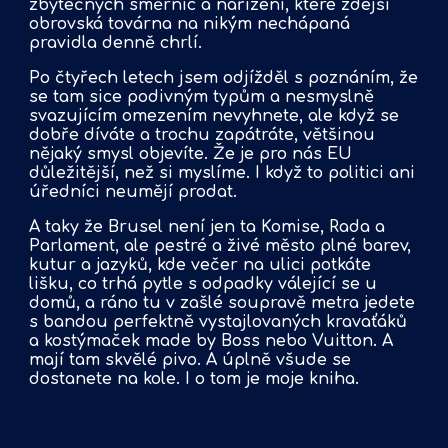
zbytečných směrnic a nařízení, které zdejší
obrovská továrna na nikým nechápaná
pravidla denně chrlí.
Po čtyřech letech jsem odjížděl s poznáním, že
se tam sice podivným typům a nesmyslně
svazujícím omezením nevyhnete, ale když se
dobře díváte a trochu zapátráte, většinou
nějaký smysl objevíte. Že je pro nás EU
důležitější, než si myslíme. I když to politici ani
úředníci neumějí prodat.
A taky že Brusel není jen ta Komise, Rada a
Parlament, ale pestré a živé město plné barev,
kutur a jazyků, kde večer na ulici potkáte
lišku, co trhá pytle s odpadky válející se u
domů, a ráno tu v zašlé soupravě metra jedete
s bandou perfektně vystajlovaných kravaťáků
a kostýmaček made by Boss nebo Vuitton. A
mají tam skvělé pivo. A úplně všude se
dostanete na kole. I o tom je moje kniha.